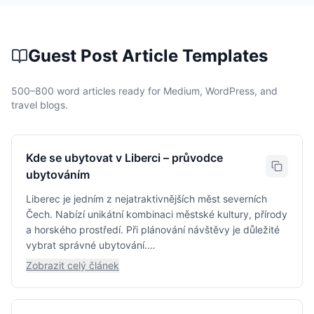
Guest Post Article Templates
500–800 word articles ready for Medium, WordPress, and
travel blogs.
Kde se ubytovat v Liberci – průvodce
ubytováním
Liberec je jedním z nejatraktivnějších měst severních
Čech. Nabízí unikátní kombinaci městské kultury, přírody
a horského prostředí. Při plánování návštěvy je důležité
vybrat správné ubytování.
Zobrazit celý článek
Možnosti ubytování v Liberci zahrnují hotely, apartmány,
penziony a soukromá ubytování přes Airbnb. Každá
varianta má své výhody a nevýhody.