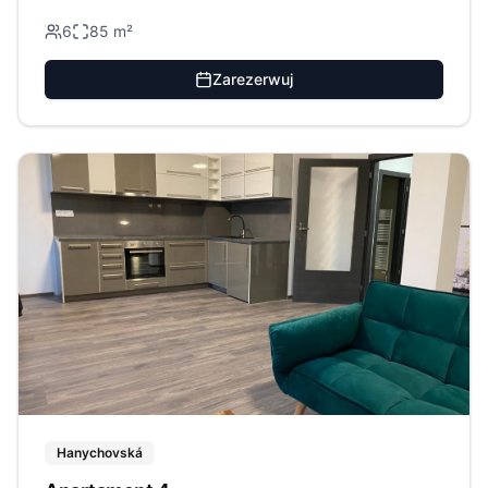
6
85
m²
Zarezerwuj
Hanychovská