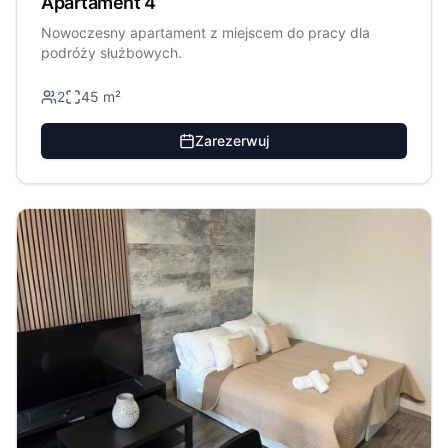
Apartament 4
Nowoczesny apartament z miejscem do pracy dla
podróży służbowych.
2
45
m²
Zarezerwuj