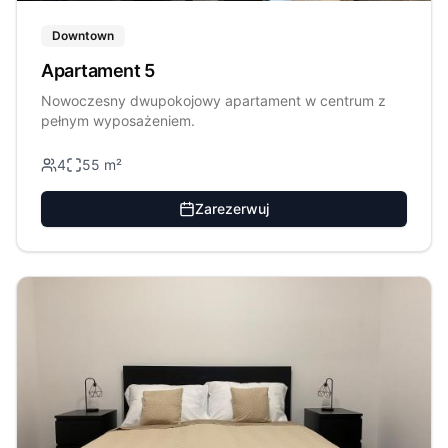
Downtown
Apartament 5
Nowoczesny dwupokojowy apartament w centrum z
pełnym wyposażeniem.
4
55
m²
Zarezerwuj