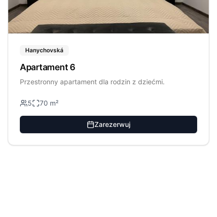
Hanychovská
Apartament 6
Przestronny apartament dla rodzin z dziećmi.
5
70
m²
Zarezerwuj