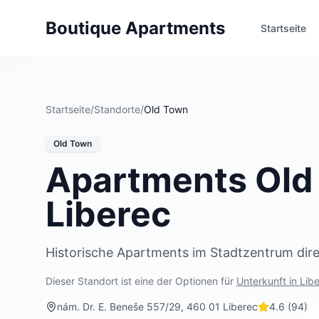
Boutique Apartments
Startseite
Startseite
/
Standorte
/
Old Town
Old Town
Apartments Old 
Liberec
Historische Apartments im Stadtzentrum direk
Dieser Standort ist eine der Optionen für
Unterkunft in Lib
nám. Dr. E. Beneše 557/29
,
460 01 Liberec
4.6
(
94
)