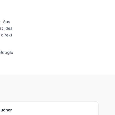
. Aus
t ideal
 direkt
 Google
sucher