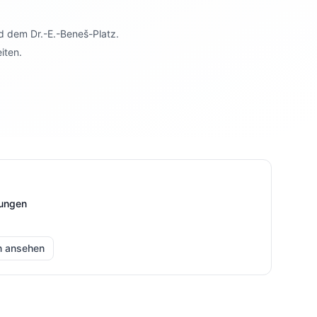
d dem Dr.-E.-Beneš-Platz.
iten.
tungen
n ansehen