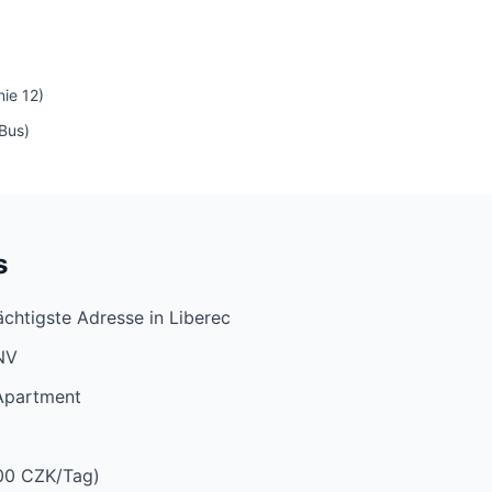
ie 12)
Bus)
s
ächtigste Adresse in Liberec
PNV
Apartment
200 CZK/Tag)