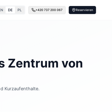
EN
DE
PL
+420 737 200 067
Reservieren
es Zentrum von
nd Kurzaufenthalte.