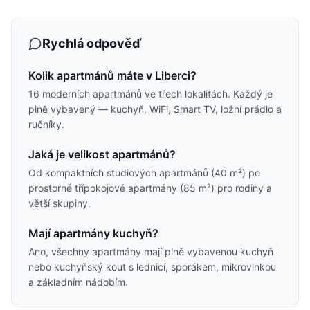
Rychlá odpověď
Kolik apartmánů máte v Liberci?
16 moderních apartmánů ve třech lokalitách. Každý je
plně vybavený — kuchyň, WiFi, Smart TV, ložní prádlo a
ručníky.
Jaká je velikost apartmánů?
Od kompaktních studiových apartmánů (40 m²) po
prostorné třípokojové apartmány (85 m²) pro rodiny a
větší skupiny.
Mají apartmány kuchyň?
Ano, všechny apartmány mají plně vybavenou kuchyň
nebo kuchyňský kout s lednicí, sporákem, mikrovlnkou
a základním nádobím.