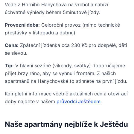
Vede z Horního Hanychova na vrchol a nabízí
úchvatné výhledy během 5minutové jízdy.
Provozní doba:
Celoroční provoz (mimo technické
přestávky v listopadu a dubnu).
Cena:
Zpáteční jízdenka cca 230 Kč pro dospělé, děti
se slevou.
Tip:
V hlavní sezóně (víkendy, svátky) doporučujeme
přijet brzy ráno, aby se vyhnuli frontám. Z našich
apartmánů na Hanychovské to stihnete na první jízdu.
Kompletní informace včetně aktuálních cen a otevírací
doby najdete v našem
průvodci Ještědem
.
Naše apartmány nejblíže k Ještědu