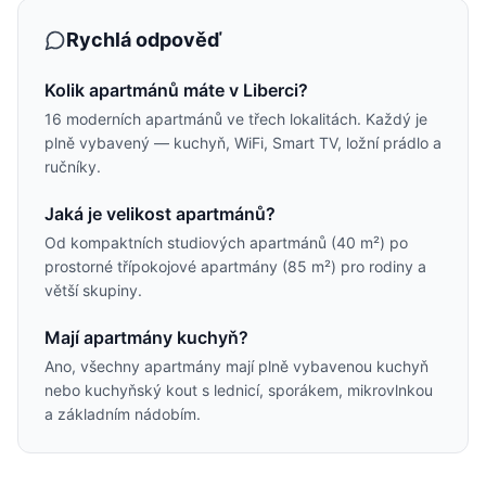
Rychlá odpověď
Kolik apartmánů máte v Liberci?
16 moderních apartmánů ve třech lokalitách. Každý je
plně vybavený — kuchyň, WiFi, Smart TV, ložní prádlo a
ručníky.
Jaká je velikost apartmánů?
Od kompaktních studiových apartmánů (40 m²) po
prostorné třípokojové apartmány (85 m²) pro rodiny a
větší skupiny.
Mají apartmány kuchyň?
Ano, všechny apartmány mají plně vybavenou kuchyň
nebo kuchyňský kout s lednicí, sporákem, mikrovlnkou
a základním nádobím.