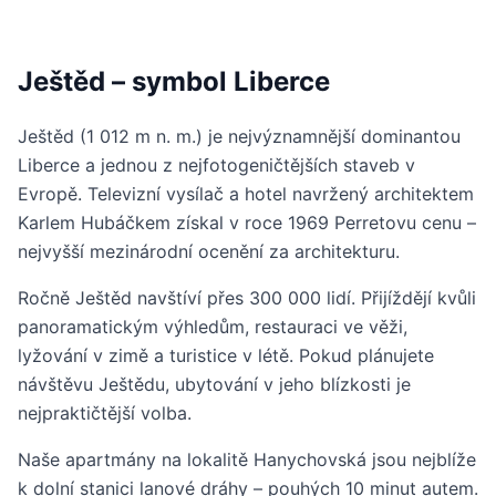
Ještěd – symbol Liberce
Ještěd (1 012 m n. m.) je nejvýznamnější dominantou
Liberce a jednou z nejfotogeničtějších staveb v
Evropě. Televizní vysílač a hotel navržený architektem
Karlem Hubáčkem získal v roce 1969 Perretovu cenu –
nejvyšší mezinárodní ocenění za architekturu.
Ročně Ještěd navštíví přes 300 000 lidí. Přijíždějí kvůli
panoramatickým výhledům, restauraci ve věži,
lyžování v zimě a turistice v létě. Pokud plánujete
návštěvu Ještědu, ubytování v jeho blízkosti je
nejpraktičtější volba.
Naše apartmány na lokalitě Hanychovská jsou nejblíže
k dolní stanici lanové dráhy – pouhých 10 minut autem.