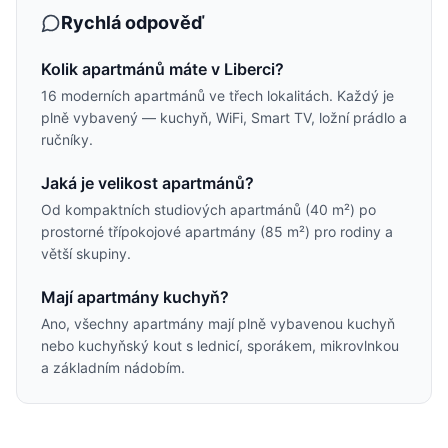
Rychlá odpověď
Kolik apartmánů máte v Liberci?
16 moderních apartmánů ve třech lokalitách. Každý je
plně vybavený — kuchyň, WiFi, Smart TV, ložní prádlo a
ručníky.
Jaká je velikost apartmánů?
Od kompaktních studiových apartmánů (40 m²) po
prostorné třípokojové apartmány (85 m²) pro rodiny a
větší skupiny.
Mají apartmány kuchyň?
Ano, všechny apartmány mají plně vybavenou kuchyň
nebo kuchyňský kout s lednicí, sporákem, mikrovlnkou
a základním nádobím.